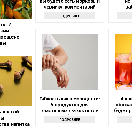
вы будете есть морковь и
не
чернику: комментарий
за
врача
ПОДРОБНЕЕ
ть: 2
рыми
апрещено
ины
Гибкость как в молодости:
4 на
5 продуктов для
обожае
эластичных связок после
будет р
ь настой
60
ты
ПОДРОБНЕЕ
ства напитка