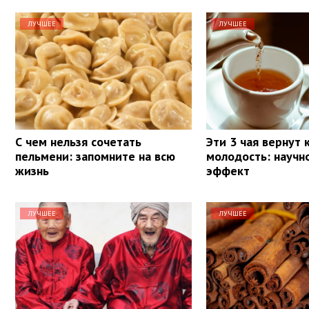
ЛУЧШЕЕ
ЛУЧШЕЕ
С чем нельзя сочетать
Эти 3 чая вернут
пельмени: запомните на всю
молодость: научн
жизнь
эффект
ЛУЧШЕЕ
ЛУЧШЕЕ