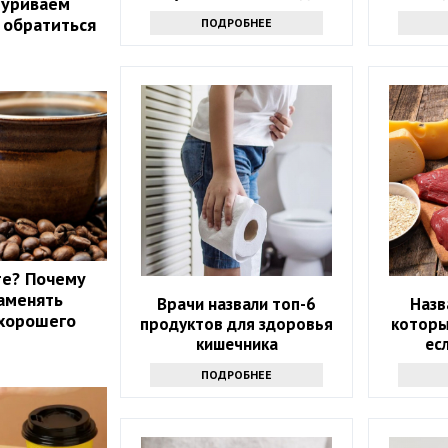
муриваем
вашего здоровья
т обратиться
ПОДРОБНЕЕ
те? Почему
аменять
Врачи назвали топ-6
Назв
 хорошего
продуктов для здоровья
которы
кишечника
ес
хо
ПОДРОБНЕЕ
вы