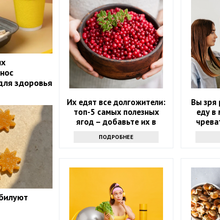
ых
нос
 для здоровья
Их едят все долгожители:
Вы зря 
топ-5 самых полезных
еду в
ягод – добавьте их в
чрева
рацион в июне
ПОДРОБНЕЕ
обилуют