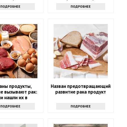
здоровьем
сочетать мандарины
ПОДРОБНЕЕ
ПОДРОБНЕЕ
аны продукты,
Назван предотвращающий
е вызывают рак:
развитие рака продукт
ли нашли их в
лодильнике -
ПОДРОБНЕЕ
ПОДРОБНЕЕ
брасывайте