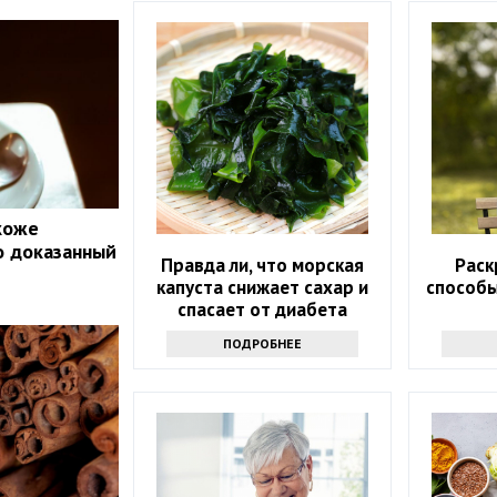
 коже
о доказанный
Правда ли, что морская
Раск
капуста снижает сахар и
способ
спасает от диабета
ПОДРОБНЕЕ