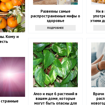
Развеяны самые
Ни в
распространенные мифы о
употре
здоровье
этими д
возм
ПОДРОБНЕЕ
п
ы. Кому и
есть
Алоэ и еще 6 растений в
Врачи
вашем доме, которые
расп
 странные
могут быть опасны для
нового