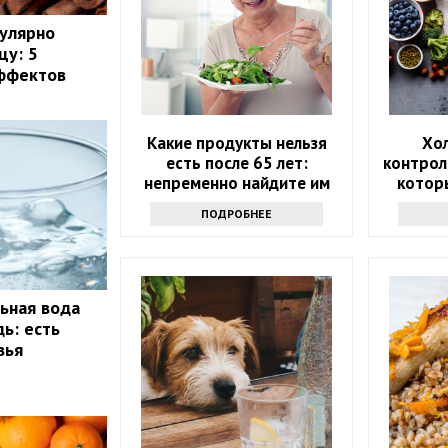
улярно
цу: 5
ффектов
Какие продукты нельзя
Хо
есть после 65 лет:
контрол
непременно найдите им
котор
замену
которы
ПОДРОБНЕЕ
ьная вода
ь: есть
вья