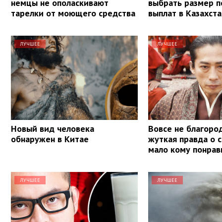
немцы не ополаскивают
выбрать размер п
тарелки от моющего средства
выплат в Казахст
ЛУЧШЕЕ
ЛУЧШЕЕ
Новый вид человека
Вовсе не благоро
обнаружен в Китае
жуткая правда о 
мало кому понрав
ЛУЧШЕЕ
ЛУЧШЕЕ