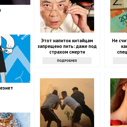
и
Этот напиток китайцам
Не счи
запрещено пить: даже под
ка
страхом смерти
спе
ПОДРОБНЕЕ
чезнет