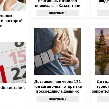
пенсионных взносов
люде
появилась в Казахстане
ПОДРОБНЕЕ
рмоном
ти, который
ие
Доставленная через 121
До го
год загадочная открытка
турист
збекистане с
воссоединила дальних
запрети
родственников
моло
ПОДРОБНЕЕ