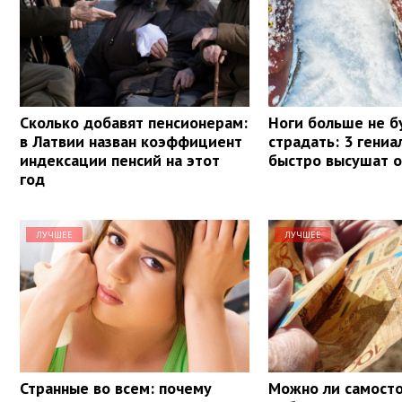
Сколько добавят пенсионерам:
Ноги больше не б
в Латвии назван коэффициент
страдать: 3 гени
индексации пенсий на этот
быстро высушат о
год
ЛУЧШЕЕ
ЛУЧШЕЕ
Странные во всем: почему
Можно ли самост