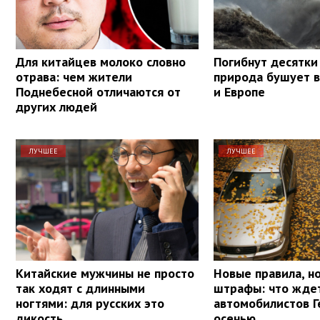
Для китайцев молоко словно
Погибнут десятки
отрава: чем жители
природа бушует в
Поднебесной отличаются от
и Европе
других людей
ЛУЧШЕЕ
ЛУЧШЕЕ
Китайские мужчины не просто
Новые правила, н
так ходят с длинными
штрафы: что жде
ногтями: для русских это
автомобилистов 
дикость
осенью