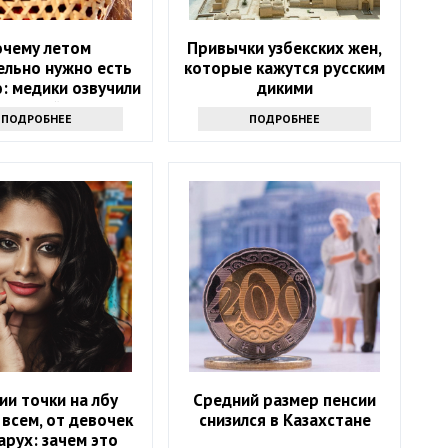
очему летом
Привычки узбекских жен,
ельно нужно есть
которые кажутся русским
: медики озвучили
дикими
ных свойств ягоды
ПОДРОБНЕЕ
ПОДРОБНЕЕ
ии точки на лбу
Средний размер пенсии
всем, от девочек
снизился в Казахстане
арух: зачем это