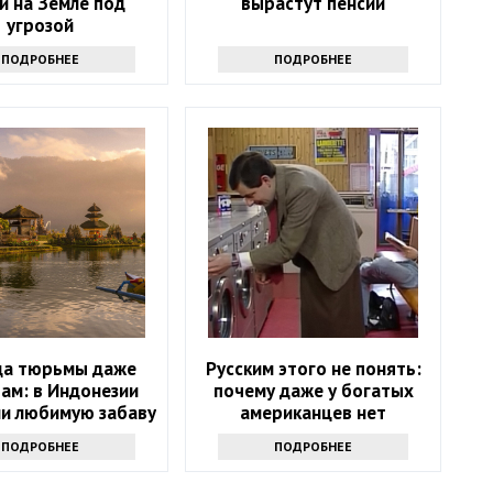
й на Земле под
вырастут пенсии
угрозой
ПОДРОБНЕЕ
ПОДРОБНЕЕ
да тюрьмы даже
Русским этого не понять:
ам: в Индонезии
почему даже у богатых
ли любимую забаву
американцев нет
дых и пожилых
стиральных машин
ПОДРОБНЕЕ
ПОДРОБНЕЕ