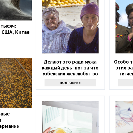
 тысяч:
 США, Китае
Делают это ради мужа
Особо 
каждый день: вот за что
этих в
узбекских жен любят во
гигие
всем мире
Се
ПОДРОБНЕЕ
овые
т
Германии