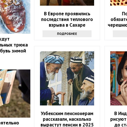
В Европе проявились
П
последствия теплового
обязат
взрыва в Сахаре
черешню
5 полез
ПОДРОБНЕЕ
удут
альных трюка
бувь зимой
Узбекским пенсионерам
В Инд
рассказали, насколько
рисуют 
оятельно
вырастут пенсии в 2025
до ст