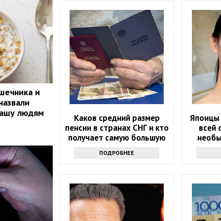
ишечника и
назвали
кашу людям
Каков средний размер
Японцы
пенсии в странах СНГ и кто
всей 
получает самую большую
необы
сумму?
водо
ПОДРОБНЕЕ