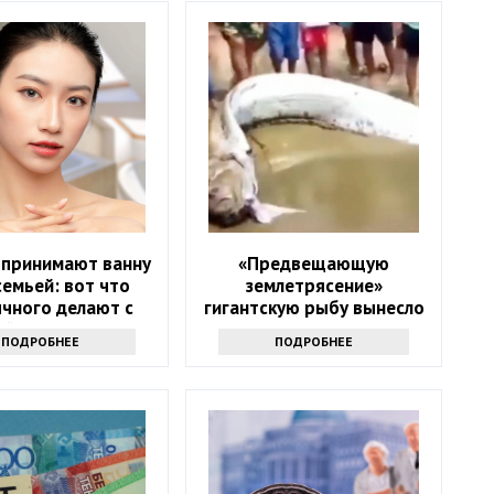
 принимают ванну
«Предвещающую
семьей: вот что
землетрясение»
чного делают с
гигантскую рыбу вынесло
й после этого
на пляж
ПОДРОБНЕЕ
ПОДРОБНЕЕ