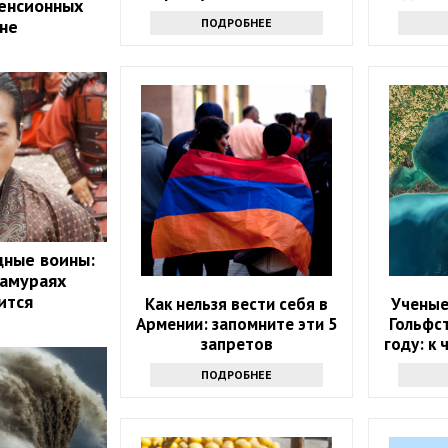
енсионных
году
ПОДРОБНЕЕ
ане
дные воины:
самураях
ится
Как нельзя вести себя в
Ученые
Армении: запомните эти 5
Гольфс
запретов
году: к
ПОДРОБНЕЕ